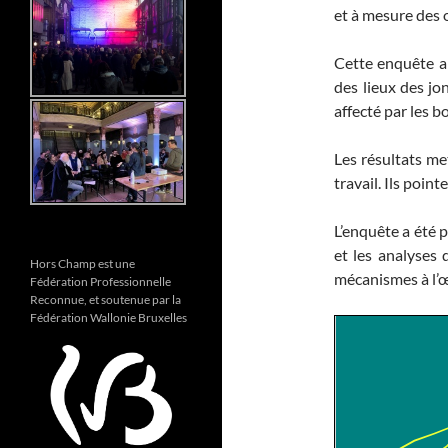
et à mesure des o
Cette enquête a 
des lieux des jo
affecté par les
Les résultats me
travail. Ils point
L’enquête a été 
et les analyses
Hors Champ est une
mécanismes à l’œu
Fédération Professionnelle
Reconnue, et soutenue par la
Fédération Wallonie Bruxelles