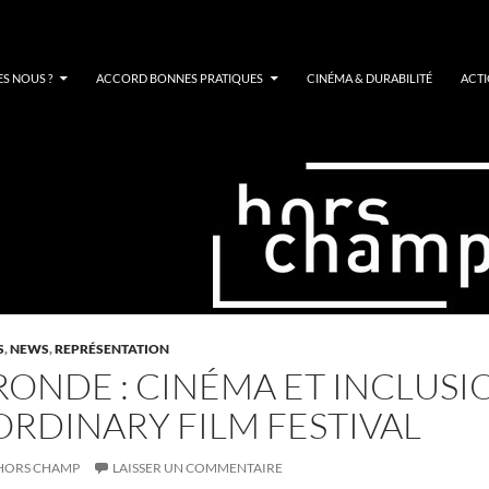
S NOUS ?
ACCORD BONNES PRATIQUES
CINÉMA & DURABILITÉ
ACT
S
,
NEWS
,
REPRÉSENTATION
RONDE : CINÉMA ET INCLUSI
RDINARY FILM FESTIVAL
HORS CHAMP
LAISSER UN COMMENTAIRE