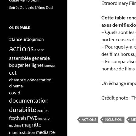
Guide Mémo Deal !
Etraordinary Film
Soirée Guide du Mémo Deal
Cette table ron
axes de réflexi
ON EN PARLE
– Quels sont les
#lanceurdopinion
porteur.euse.s d
actions
– Pourquoi y-a-t-
apero
des films hors su
assemblée générale
– En comparaison
bouger les lignes
bureau
nombre de films 
cct
chambre-concertation-
Un échange import
cinema
covid
Crédit photo : T
documentation
durabilité
ecoles
FWB
festivals
inclusion
ACTIONS
INCLUSION
ME
magritte
machins
mediarte
manifestation