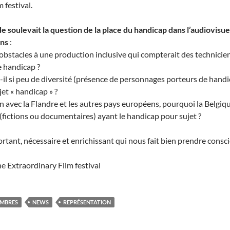
 festival.
de soulevait
la question de la place du handicap dans l’audiovisu
ons
:
 obstacles à une production inclusive qui compterait des technicie
e handicap ?
il si peu de diversité (présence de personnages porteurs de handica
jet « handicap » ?
 avec la Flandre et les autres pays européens, pourquoi la Belgiqu
(fictions ou documentaires) ayant le handicap pour sujet ?
ant, nécessaire et enrichissant qui nous fait bien prendre conscienc
he Extraordinary Film festival
MBRES
NEWS
REPRÉSENTATION