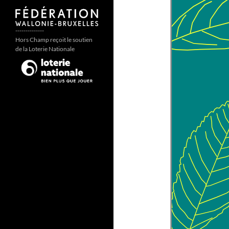
--------------
Hors Champ reçoit le soutien
de la Loterie Nationale