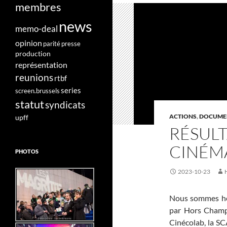
membres
news
memo-deal
opinion
parité
presse
production
représentation
reunions
rtbf
series
screen.brussels
statut
syndicats
ACTIONS
,
DOCUME
upff
RÉSULT
CINÉMA
PHOTOS
2023-10-23
Nous sommes heur
par Hors Champ,
Cinécolab, la SC