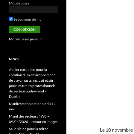
Mot de passe
Se souvenir de moi
Mot de passe perdu ?
NEWS
Atelier européen pour la
création d’un environnement
de travail juste, inclusif et sûr
pour les futurs professionnels
du secteur audiovisuel –
Dublin
Manifestation nationale du 12
mai
Manif des secteurs FWB –
09/04/2026 – retour en images
Salle pleine pour la soirée
Le 10 novembre d