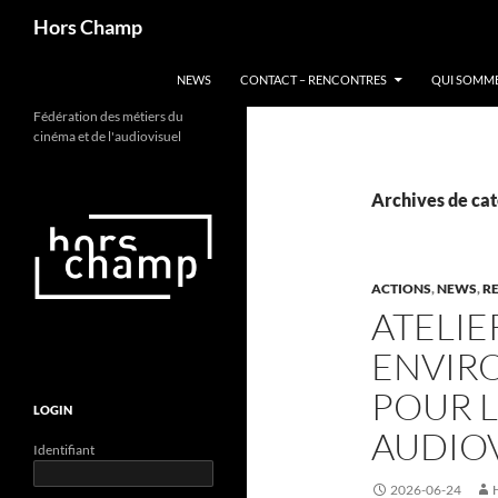
Aller
Recherche
Hors Champ
au
contenu
NEWS
CONTACT – RENCONTRES
QUI SOMME
Fédération des métiers du
cinéma et de l'audiovisuel
Archives de cat
ACTIONS
,
NEWS
,
R
ATELIE
ENVIRO
POUR L
LOGIN
AUDIOV
Identifiant
2026-06-24