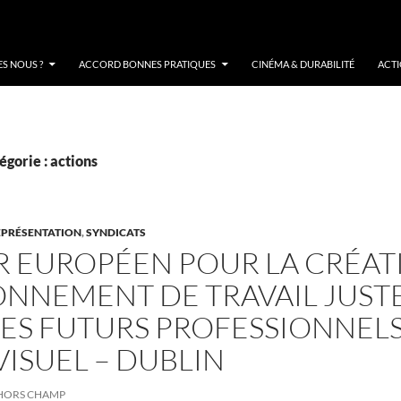
S NOUS ?
ACCORD BONNES PRATIQUES
CINÉMA & DURABILITÉ
ACT
égorie : actions
EPRÉSENTATION
,
SYNDICATS
R EUROPÉEN POUR LA CRÉAT
NNEMENT DE TRAVAIL JUSTE,
ES FUTURS PROFESSIONNEL
ISUEL – DUBLIN
HORS CHAMP