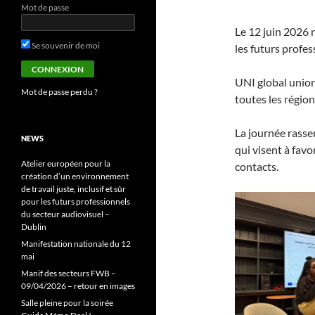
Mot de passe
Le 12 juin 2026 n
Se souvenir de moi
les futurs profe
UNI global union
Mot de passe perdu ?
toutes les régio
La journée rassem
NEWS
qui visent à favo
Atelier européen pour la
contacts.
création d’un environnement
de travail juste, inclusif et sûr
pour les futurs professionnels
du secteur audiovisuel –
Dublin
Manifestation nationale du 12
mai
Manif des secteurs FWB –
09/04/2026 – retour en images
Salle pleine pour la soirée