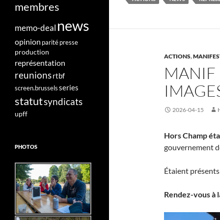
membres
news
memo-deal
opinion
parité
presse
production
ACTIONS
,
MANIFES
représentation
MANIF 
reunions
rtbf
IMAGE
series
screen.brussels
statut
syndicats
2026-04-15
upff
Hors Champ était
gouvernement de 
PHOTOS
Étaient présents 
Rendez-vous à l