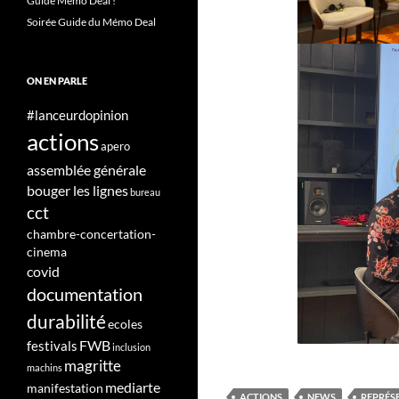
Guide Mémo Deal !
Soirée Guide du Mémo Deal
ON EN PARLE
#lanceurdopinion
actions
apero
assemblée générale
bouger les lignes
bureau
cct
chambre-concertation-
cinema
covid
documentation
durabilité
ecoles
FWB
festivals
inclusion
magritte
machins
mediarte
manifestation
ACTIONS
NEWS
REPRÉS