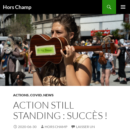
Aller
Recherche
Hors Champ
au
MENU
contenu
PRINCI
ACTIONS
,
COVID
,
NEWS
ACTION STILL
STANDING : SUCCÈS !
2020-06-30
HORS CHAMP
LAISSER UN