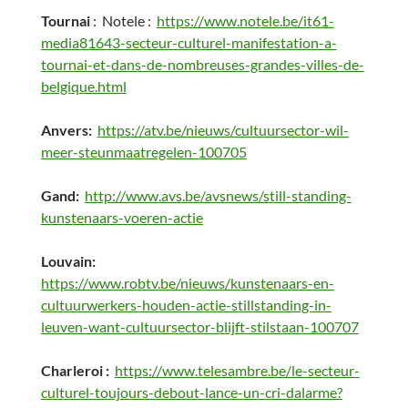
Tournai
: Notele :
https://www.notele.be/it61-
media81643-secteur-culturel-manifestation-a-
tournai-et-dans-de-nombreuses-grandes-villes-de-
belgique.html
Anvers:
https://atv.be/nieuws/cultuursector-wil-
meer-steunmaatregelen-100705
Gand:
http://www.avs.be/avsnews/still-standing-
kunstenaars-voeren-actie
Louvain:
https://www.robtv.be/nieuws/kunstenaars-en-
cultuurwerkers-houden-actie-stillstanding-in-
leuven-want-cultuursector-blijft-stilstaan-100707
Charleroi :
https://www.telesambre.be/le-secteur-
culturel-toujours-debout-lance-un-cri-dalarme?