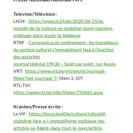
Televisie/Télévision :
LN24 :
https://www.ln24.be/2020-06-25/le-
monde-de-la-culture-se-mobilise-dune-maniere-
originale-dans-toute-la-belgique
RTBF :
Coronavirus et confinement : les travailleurs
du secteur culturel s’immobilisent face à l’inaction
des autorités
Journal télévisé 19h30 – Sujet par sujet : sur Auvio
VRT:
https://www.vrt.be/vrtnws/nl/Journaal-
Weer/het-journaal-7/
(item 3, 10’)
RTL-TVI:
https://www.rtl.be/info/Video/750465.aspx
Kranten/Presse écrite :
Le Vif :
https://focus.levif.be/culture/info/still-
standing-face-a-l-immobilisme-politique-les-
artistes-se-figent-dans-tout-le-pays/article-