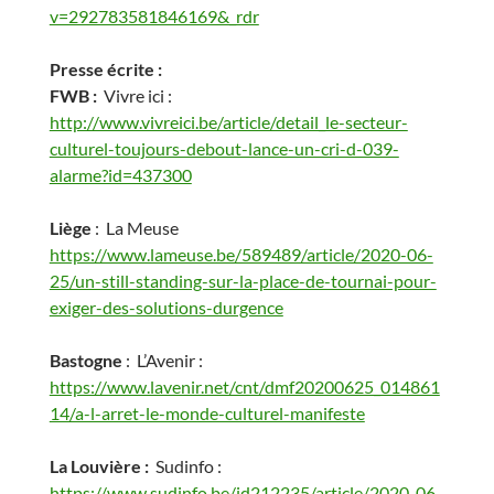
v=292783581846169&_rdr
Presse écrite :
FWB :
Vivre ici :
http://www.vivreici.be/article/detail_le-secteur-
culturel-toujours-debout-lance-un-cri-d-039-
alarme?id=437300
Liège
: La Meuse
https://www.lameuse.be/589489/article/2020-06-
25/un-still-standing-sur-la-place-de-tournai-pour-
exiger-des-solutions-durgence
Bastogne
: L’Avenir :
https://www.lavenir.net/cnt/dmf20200625_014861
14/a-l-arret-le-monde-culturel-manifeste
La Louvière :
Sudinfo :
https://www.sudinfo.be/id212235/article/2020-06-