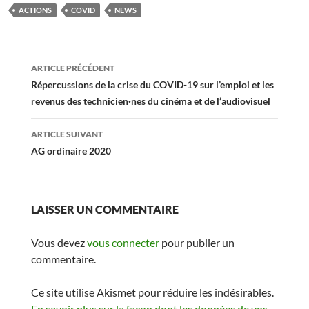
ACTIONS
COVID
NEWS
Navigation
ARTICLE PRÉCÉDENT
des
Répercussions de la crise du COVID-19 sur l’emploi et les
revenus des technicien·nes du cinéma et de l’audiovisuel
articles
ARTICLE SUIVANT
AG ordinaire 2020
LAISSER UN COMMENTAIRE
Vous devez
vous connecter
pour publier un
commentaire.
Ce site utilise Akismet pour réduire les indésirables.
En savoir plus sur la façon dont les données de vos