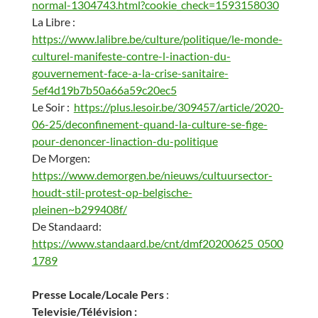
normal-1304743.html?cookie_check=1593158030
La Libre :
https://www.lalibre.be/culture/politique/le-monde-
culturel-manifeste-contre-l-inaction-du-
gouvernement-face-a-la-crise-sanitaire-
5ef4d19b7b50a66a59c20ec5
Le Soir :
https://plus.lesoir.be/309457/article/2020-
06-25/deconfinement-quand-la-culture-se-fige-
pour-denoncer-linaction-du-politique
De Morgen:
https://www.demorgen.be/nieuws/cultuursector-
houdt-stil-protest-op-belgische-
pleinen~b299408f/
De Standaard:
https://www.standaard.be/cnt/dmf20200625_0500
1789
Presse Locale/Locale Pers
:
Televisie/Télévision :