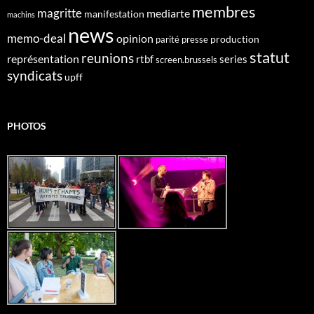
membres
magritte
mediarte
manifestation
machins
news
memo-deal
opinion
production
parité
presse
statut
reunions
représentation
rtbf
series
screen.brussels
syndicats
upff
PHOTOS