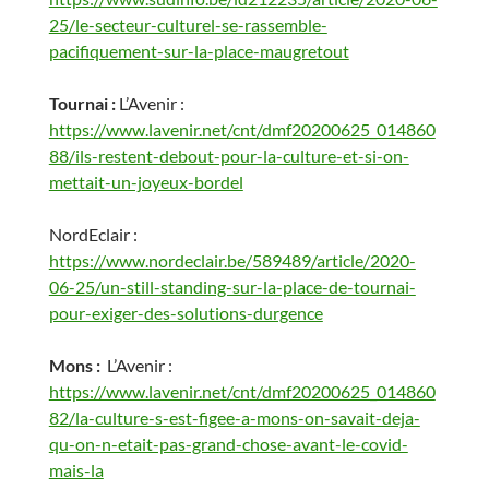
25/le-secteur-culturel-se-rassemble-
pacifiquement-sur-la-place-maugretout
Tournai :
L’Avenir :
https://www.lavenir.net/cnt/dmf20200625_014860
88/ils-restent-debout-pour-la-culture-et-si-on-
mettait-un-joyeux-bordel
NordEclair :
https://www.nordeclair.be/589489/article/2020-
06-25/un-still-standing-sur-la-place-de-tournai-
pour-exiger-des-solutions-durgence
Mons :
L’Avenir :
https://www.lavenir.net/cnt/dmf20200625_014860
82/la-culture-s-est-figee-a-mons-on-savait-deja-
qu-on-n-etait-pas-grand-chose-avant-le-covid-
mais-la