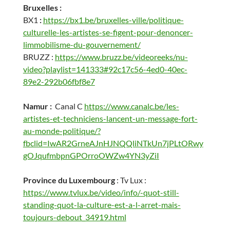
Bruxelles :
BX1
:
https://bx1.be/bruxelles-ville/politique-
culturelle-les-artistes-se-figent-pour-denoncer-
limmobilisme-du-gouvernement/
BRUZZ :
https://www.bruzz.be/videoreeks/nu-
video?playlist=141333#92c17c56-4ed0-40ec-
89e2-292b06fbf8e7
Namur :
Canal C
https://www.canalc.be/les-
artistes-et-techniciens-lancent-un-message-fort-
au-monde-politique/?
fbclid=IwAR2GrneAJnHJNQQliNTkUn7jPLtORwy
gOJqufmbpnGPOrroOWZw4YN3yZiI
Province du Luxembourg
: Tv Lux :
https://www.tvlux.be/video/info/-quot-still-
standing-quot-la-culture-est-a-l-arret-mais-
toujours-debout_34919.html