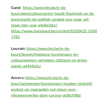
Gand:
https://www.hln.be/in-de-
buurt/gent/cultuursector-houdt-flashmob-op-de-
korenmarkt-de-politiek-vergeet-ons-maar-wij-
staan-hier-nog~a4c8e3dcc/
https://www.standaard.be/cnt/dmf20200625_0500
1782
Louvain:
https://www.hln.be/in-de-
buurt/leuven/freelance-kunstenaars-en-
cultuurwerkers-vertolken-stilstand-op-grote-
markt~a4969a5c/
Anvers:
https://www.hln.be/in-de-
buurt/antwerpen/kunstenaars-houden-stokstijf-
protest-op-operaplein-nul-steun-voor-
inkomensverlies-door-corona~ac86768d/