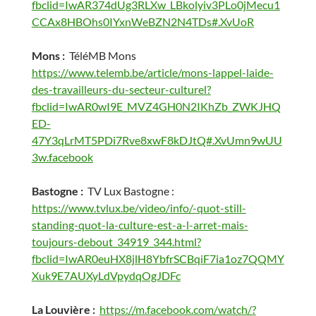
fbclid=IwAR374dUg3RLXw_LBkolyiv3PLo0jMecu1
CCAx8HBOhs0IYxnWeBZN2N4TDs#.XvUoR
Mons :
TéléMB Mons
https://www.telemb.be/article/mons-lappel-laide-
des-travailleurs-du-secteur-culturel?
fbclid=IwAR0wI9E_MVZ4GH0N2IKhZb_ZWKJHQ
ED-
47Y3qLrMT5PDi7Rve8xwF8kDJtQ#.XvUmn9wUU
3w.facebook
Bastogne :
TV Lux Bastogne :
https://www.tvlux.be/video/info/-quot-still-
standing-quot-la-culture-est-a-l-arret-mais-
toujours-debout_34919_344.html?
fbclid=IwAR0euHX8jlH8YbfrSCBqiF7ia1oz7QQMY
Xuk9E7AUXyLdVpydqOgJDFc
La Louvière :
https://m.facebook.com/watch/?