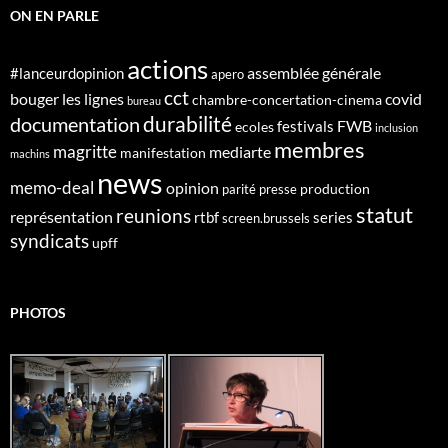
ON EN PARLE
actions
assemblée générale
#lanceurdopinion
apero
cct
bouger les lignes
covid
chambre-concertation-cinema
bureau
durabilité
documentation
FWB
festivals
ecoles
inclusion
membres
magritte
mediarte
manifestation
machins
news
memo-deal
opinion
production
parité
presse
statut
reunions
représentation
rtbf
series
screen.brussels
syndicats
upff
PHOTOS