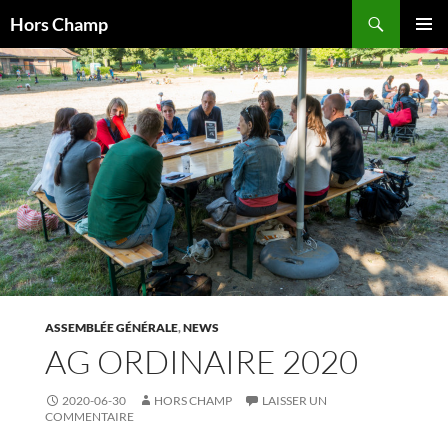
Aller
Recherche
Hors Champ
au
MENU
contenu
PRINCI
ASSEMBLÉE GÉNÉRALE
,
NEWS
AG ORDINAIRE 2020
2020-06-30
HORS CHAMP
LAISSER UN
COMMENTAIRE