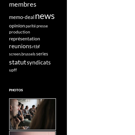
membres
news
memo-deal
opinion
parité
presse
production
représentation
reunions
rtbf
series
screen.brussels
statut
syndicats
upff
PHOTOS