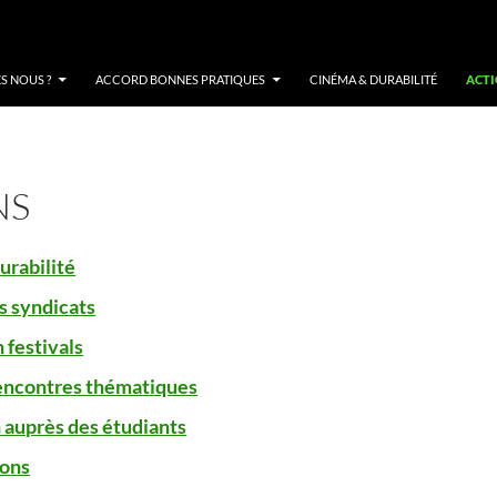
S NOUS ?
ACCORD BONNES PRATIQUES
CINÉMA & DURABILITÉ
ACTI
NS
urabilité
es syndicats
 festivals
encontres thématiques
 auprès des étudiants
ions