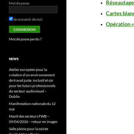
Réseautage 
Mot de passe
Cartes blan
Se souvenir de moi
Opération «
Mot de passe perdu ?
NEWS
Atelier européen pour la
création d’un environnement
de travail juste, inclusif et sûr
pour les futurs professionnels
du secteur audiovisuel –
Dublin
Manifestation nationale du 12
mai
Manif des secteurs FWB –
09/04/2026 – retour en images
Salle pleine pour la soirée