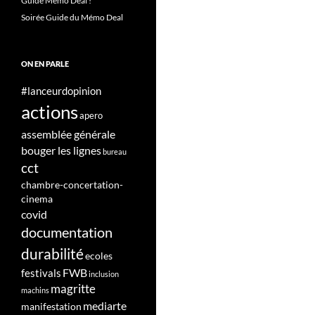
Guide Mémo Deal !
Soirée Guide du Mémo Deal
ON EN PARLE
#lanceurdopinion
actions
apero
assemblée générale
bouger les lignes
bureau
cct
chambre-concertation-
cinema
covid
documentation
durabilité
ecoles
FWB
festivals
inclusion
magritte
machins
mediarte
manifestation