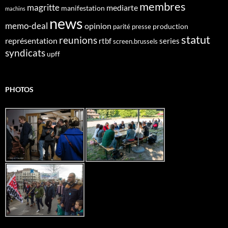
membres
magritte
mediarte
manifestation
machins
news
memo-deal
opinion
production
parité
presse
statut
reunions
représentation
rtbf
series
screen.brussels
syndicats
upff
PHOTOS