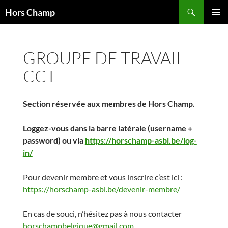
Aller
Recherche
Hors Champ
au
MENU
contenu
PRINCI
GROUPE DE TRAVAIL
CCT
Section réservée aux membres de Hors Champ.
Loggez-vous dans la barre latérale (username +
password) ou via
https://horschamp-asbl.be/log-
in/
Pour devenir membre et vous inscrire c’est ici :
https://horschamp-asbl.be/devenir-membre/
En cas de souci, n’hésitez pas à nous contacter
horschampbelgique@gmail.com