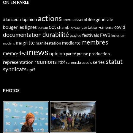
ON EN PARLE
actions
assemblée générale
#lanceurdopinion
apero
cct
bouger les lignes
covid
chambre-concertation-cinema
bureau
durabilité
documentation
FWB
festivals
ecoles
inclusion
membres
magritte
mediarte
manifestation
machins
news
memo-deal
opinion
production
parité
presse
statut
reunions
représentation
rtbf
series
screen.brussels
syndicats
upff
PHOTOS