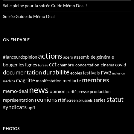
Salle pleine pour la soirée Guide Mémo Deal !
Soirée Guide du Mémo Deal
ON EN PARLE
actions
assemblée générale
#lanceurdopinion
apero
cct
bouger les lignes
covid
chambre-concertation-cinema
bureau
durabilité
documentation
FWB
festivals
ecoles
inclusion
membres
magritte
mediarte
manifestation
machins
news
memo-deal
opinion
production
parité
presse
statut
reunions
représentation
rtbf
series
screen.brussels
syndicats
upff
PHOTOS