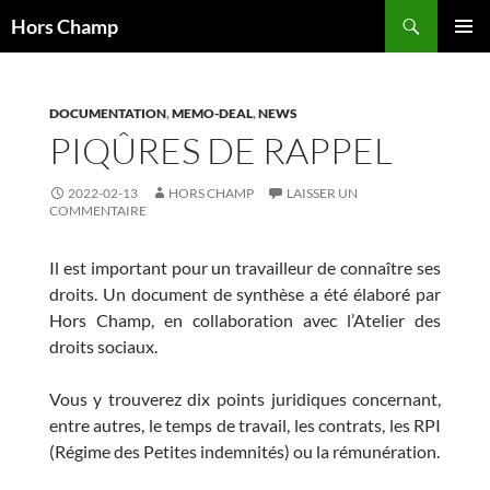
Aller
Recherche
Hors Champ
au
MENU
contenu
PRINCI
DOCUMENTATION
,
MEMO-DEAL
,
NEWS
PIQÛRES DE RAPPEL
2022-02-13
HORS CHAMP
LAISSER UN
COMMENTAIRE
Il est important pour un travailleur de connaître ses
droits. Un document de synthèse a été élaboré par
Hors Champ, en collaboration avec l’Atelier des
droits sociaux.
Vous y trouverez dix points juridiques concernant,
entre autres, le temps de travail, les contrats, les RPI
(Régime des Petites indemnités) ou la rémunération.