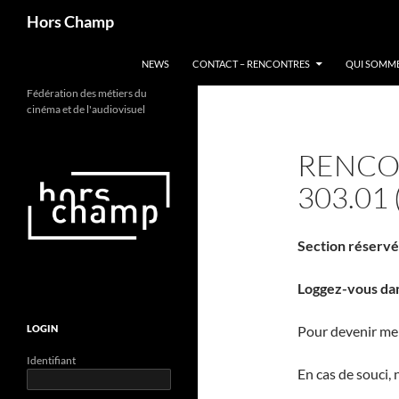
Aller
Recherche
Hors Champ
au
contenu
NEWS
CONTACT – RENCONTRES
QUI SOMME
Fédération des métiers du
cinéma et de l'audiovisuel
RENCON
303.01
Section réserv
Loggez-vous dan
LOGIN
Pour devenir memb
Identifiant
En cas de souci,