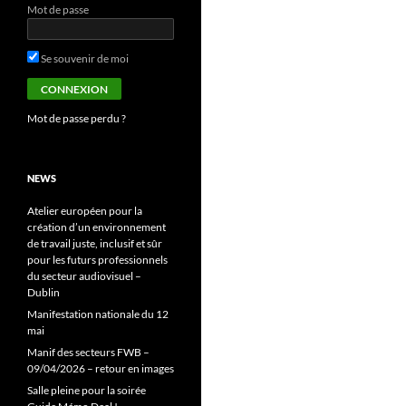
Mot de passe
Se souvenir de moi
Mot de passe perdu ?
NEWS
Atelier européen pour la
création d’un environnement
de travail juste, inclusif et sûr
pour les futurs professionnels
du secteur audiovisuel –
Dublin
Manifestation nationale du 12
mai
Manif des secteurs FWB –
09/04/2026 – retour en images
Salle pleine pour la soirée