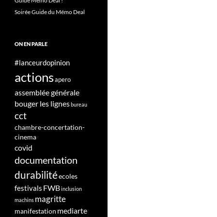
Guide Mémo Deal !
Soirée Guide du Mémo Deal
ON EN PARLE
#lanceurdopinion
actions
apero
assemblée générale
bouger les lignes
bureau
cct
chambre-concertation-
cinema
covid
documentation
durabilité
ecoles
FWB
festivals
inclusion
magritte
machins
mediarte
manifestation