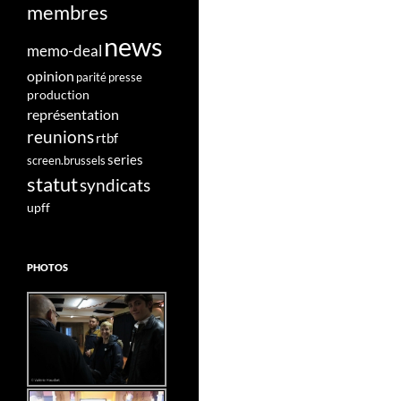
membres
news
memo-deal
opinion
parité
presse
production
représentation
reunions
rtbf
series
screen.brussels
statut
syndicats
upff
PHOTOS