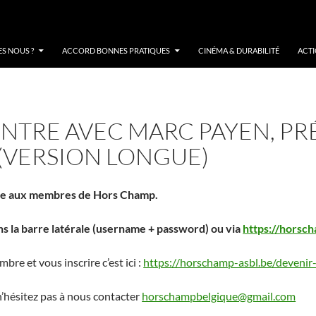
S NOUS ?
ACCORD BONNES PRATIQUES
CINÉMA & DURABILITÉ
ACT
TRE AVEC MARC PAYEN, PRÉ
 (VERSION LONGUE)
ée aux membres de Hors Champ.
s la barre latérale (username + password) ou via
https://horsch
re et vous inscrire c’est ici :
https://horschamp-asbl.be/deveni
 n’hésitez pas à nous contacter
horschampbelgique@gmail.com