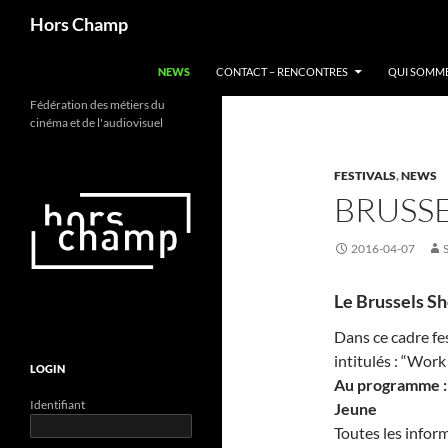
Aller
Recherche
Hors Champ
au
contenu
NEWS
CONTACT – RENCONTRES
QUI SOMME
Fédération des métiers du
cinéma et de l'audiovisuel
FESTIVALS
,
NEWS
BRUSSE
2016-04-07
Le Brussels Sho
Dans ce cadre fes
intitulés : “Work
LOGIN
Au programme :
Identifiant
Jeune
Toutes les infor