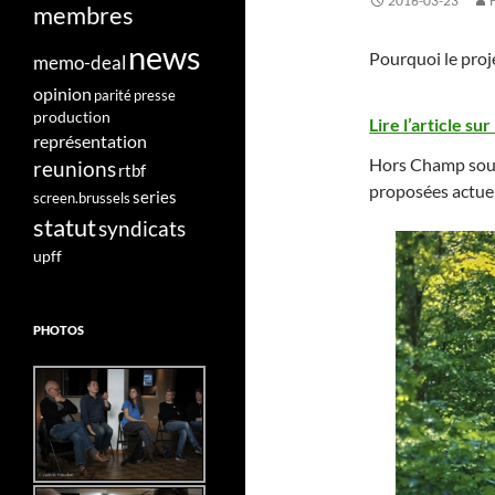
2016-03-23
membres
news
Pourquoi le proje
memo-deal
opinion
parité
presse
production
Lire l’article sur
représentation
Hors Champ souti
reunions
rtbf
proposées actue
series
screen.brussels
statut
syndicats
upff
PHOTOS