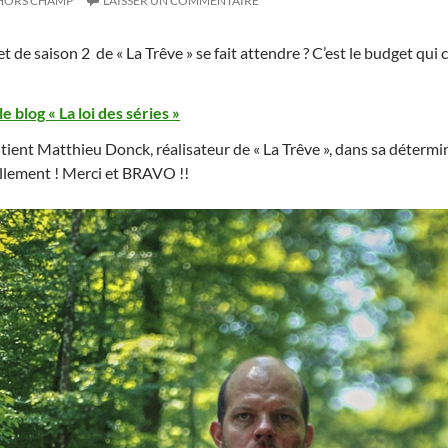
HORS CHAMP
LAISSER UN COMMENTAIRE
t de saison 2 de « La Trêve » se fait attendre ? C’est le budget qui
 le blog « La loi des séries »
ent Matthieu Donck, réalisateur de « La Trêve », dans sa détermi
llement ! Merci et BRAVO !!