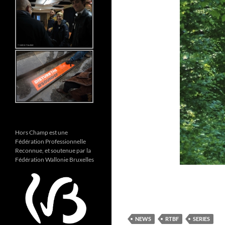
Hors Champ est une
Fédération Professionnelle
Reconnue, et soutenue par la
Fédération Wallonie Bruxelles
NEWS
RTBF
SERIES