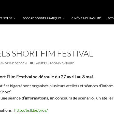
S NOUS ?
ACCORD BONNES PRATIQUES
CINÉMA & DURABILITÉ
ACT
LS SHORT FIM FESTIVAL
SANDRINE DEEGEN
LAISSER UN COMMENTAIRE
rt Film Festival se déroule du 27 avril au 8 mai.
tif et bigarré sont organisés plusieurs ateliers et séances d’infor
 Short”.
 u
ne séance d’informations, un
concours de scénario , un atelier 
mations :
http://bsff.be/pros/