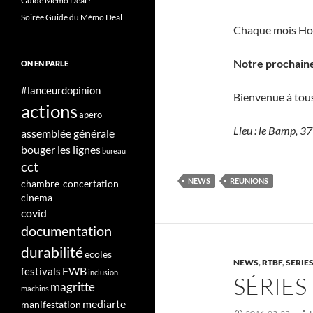
Guide Mémo Deal !
Soirée Guide du Mémo Deal
Chaque mois Hors
Notre prochaine 
ON EN PARLE
#lanceurdopinion
Bienvenue à tous
actions
apero
Lieu : le Bamp, 3
assemblée générale
bouger les lignes
bureau
cct
NEWS
REUNIONS
chambre-concertation-
cinema
covid
documentation
durabilité
ecoles
NEWS
,
RTBF
,
SERIE
FWB
festivals
inclusion
SÉRIES 
magritte
machins
mediarte
manifestation