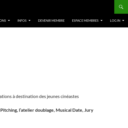
IONS
INFOS
DEVENIR MEMBRE
ESPACE MEMBRES
LOG IN
mations à destination des jeunes cinéastes
Pitching, l’atelier doublage, Musical Date, Jury