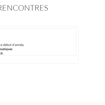
 RENCONTRES
…
ce début d’année,
matiques
16.