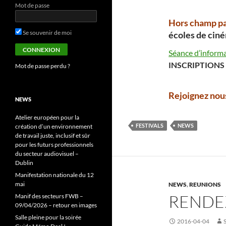
Mot de passe
Hors champ par
Se souvenir de moi
écoles de ciné
Séance d’informa
INSCRIPTIONS 
Mot de passe perdu ?
Rejoignez nous
NEWS
Atelier européen pour la
FESTIVALS
NEWS
création d’un environnement
de travail juste, inclusif et sûr
pour les futurs professionnels
du secteur audiovisuel –
Dublin
Manifestation nationale du 12
mai
NEWS
,
REUNIONS
RENDE
Manif des secteurs FWB –
09/04/2026 – retour en images
Salle pleine pour la soirée
2016-04-04