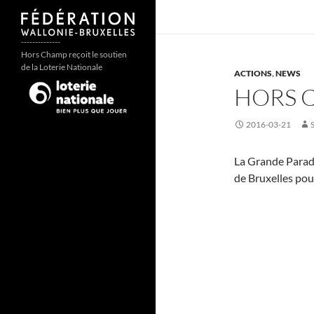
--------------
Hors Champ reçoit le soutien
de la Loterie Nationale
ACTIONS
,
NEWS
HORS C
2016-03-21
La Grande Para
de Bruxelles pou