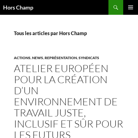
Aller
Recherche
Hors Champ
au
MENU
contenu
PRINCI
Tous les articles par Hors Champ
ACTIONS
,
NEWS
,
REPRÉSENTATION
,
SYNDICATS
ATELIER EUROPÉEN
POUR LA CRÉATION
D’UN
ENVIRONNEMENT DE
TRAVAIL JUSTE,
INCLUSIF ET SÛR POUR
LES FUTURS