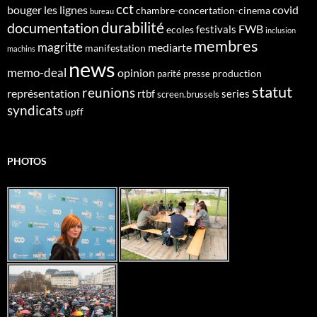
cct
bouger les lignes
covid
chambre-concertation-cinema
bureau
durabilité
documentation
FWB
festivals
ecoles
inclusion
membres
magritte
mediarte
manifestation
machins
news
memo-deal
opinion
production
parité
presse
statut
reunions
représentation
rtbf
series
screen.brussels
syndicats
upff
PHOTOS