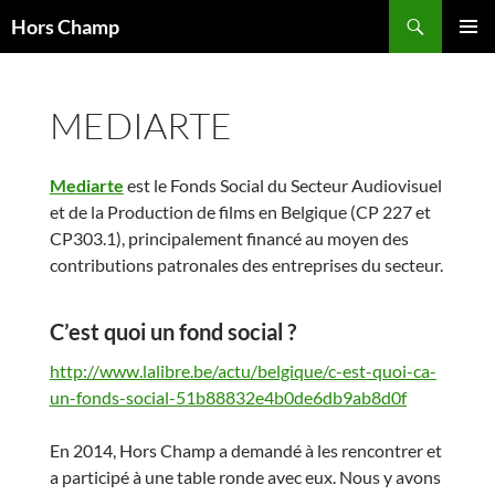
Aller
Recherche
Hors Champ
au
MENU
contenu
PRINCI
MEDIARTE
Mediarte
est le Fonds Social du Secteur Audiovisuel
et de la Production de films en Belgique (CP 227 et
CP303.1),
principalement financé au moyen des
contributions patronales des entreprises du secteur
.
C’est quoi un fond social ?
http://www.lalibre.be/actu/belgique/c-est-quoi-ca-
un-fonds-social-51b88832e4b0de6db9ab8d0f
En 2014, Hors Champ a demandé à les rencontrer et
a participé à une table ronde avec eux. Nous y avons