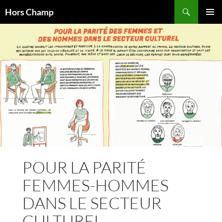
Aller
Recherche
Hors Champ
au
MENU
contenu
PRINCI
POUR LA PARITÉ
FEMMES-HOMMES
DANS LE SECTEUR
CULTUREL