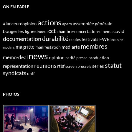
ON EN PARLE
actions
assemblée générale
#lanceurdopinion
apero
cct
bouger les lignes
covid
chambre-concertation-cinema
bureau
durabilité
documentation
FWB
festivals
ecoles
inclusion
membres
magritte
mediarte
manifestation
machins
news
memo-deal
opinion
production
parité
presse
statut
reunions
représentation
rtbf
series
screen.brussels
syndicats
upff
PHOTOS