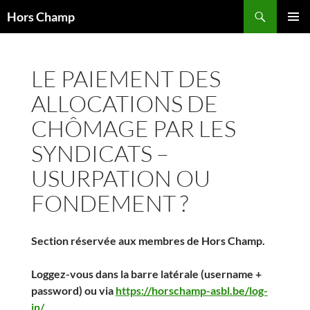
Aller
Recherche
Hors Champ
au
MENU
contenu
PRINCI
LE PAIEMENT DES
ALLOCATIONS DE
CHÔMAGE PAR LES
SYNDICATS –
USURPATION OU
FONDEMENT ?
Section réservée aux membres de Hors Champ.
Loggez-vous dans la barre latérale (username +
password) ou via
https://horschamp-asbl.be/log-
in/