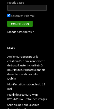
Mot de passe
Se souvenir de moi
Mot de passe perdu ?
NEWS
Atelier européen pour la
création d’un environnement
de travail juste, inclusif et sûr
pour les futurs professionnels
du secteur audiovisuel –
Dublin
Manifestation nationale du 12
mai
Manif des secteurs FWB –
09/04/2026 – retour en images
Salle pleine pour la soirée