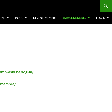
IONS
INFOS
DEVENIR MEMBRE
ESPACE MEMBRES
LOG IN
amp-asbl.be/log-in/
r-membre/