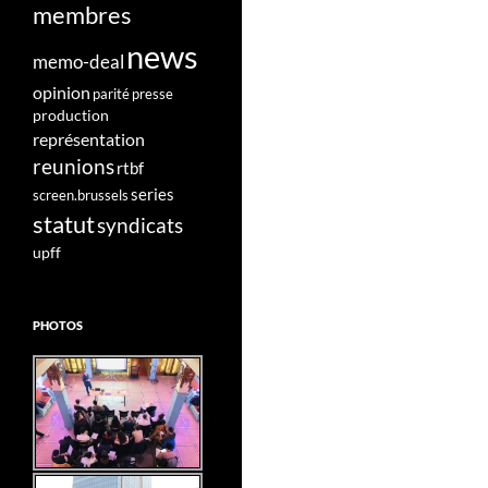
membres
news
memo-deal
opinion
parité
presse
production
représentation
reunions
rtbf
series
screen.brussels
statut
syndicats
upff
PHOTOS