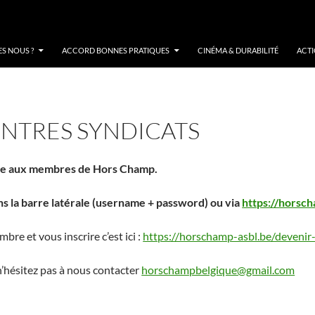
S NOUS ?
ACCORD BONNES PRATIQUES
CINÉMA & DURABILITÉ
ACT
NTRES SYNDICATS
ée aux membres de Hors Champ.
s la barre latérale (username + password) ou via
https://horsch
re et vous inscrire c’est ici :
https://horschamp-asbl.be/deveni
 n’hésitez pas à nous contacter
horschampbelgique@gmail.com