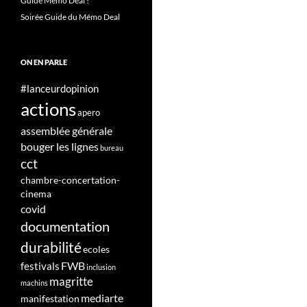
Guide Mémo Deal !
Soirée Guide du Mémo Deal
ON EN PARLE
#lanceurdopinion
actions
apero
assemblée générale
bouger les lignes
bureau
cct
chambre-concertation-
cinema
covid
documentation
durabilité
ecoles
FWB
festivals
inclusion
magritte
machins
mediarte
manifestation