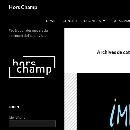
Aller
Recherche
Hors Champ
au
contenu
NEWS
CONTACT – RENCONTRES
QUI SOMME
Fédération des métiers du
cinéma et de l'audiovisuel
Archives de cat
LOGIN
Identifiant