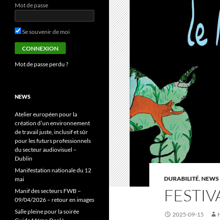
Mot de passe
Se souvenir de moi
Mot de passe perdu ?
NEWS
Atelier européen pour la
création d’un environnement
de travail juste, inclusif et sûr
pour les futurs professionnels
du secteur audiovisuel –
Dublin
Manifestation nationale du 12
DURABILITÉ
,
NEWS
mai
FESTIV
Manif des secteurs FWB –
09/04/2026 – retour en images
Salle pleine pour la soirée
2025-09-15