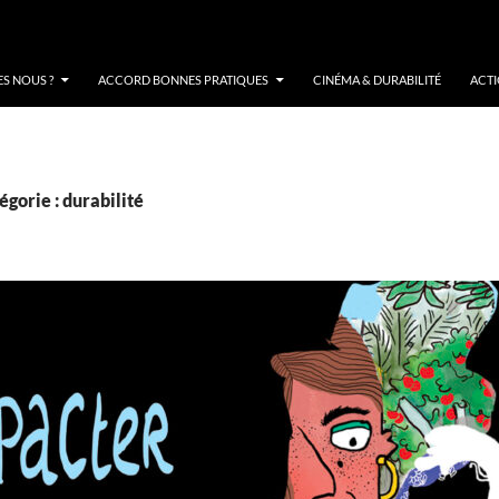
S NOUS ?
ACCORD BONNES PRATIQUES
CINÉMA & DURABILITÉ
ACT
égorie : durabilité