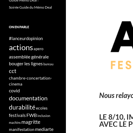
Guide Mémo Deal !
Soirée Guide du Mémo Deal
ON EN PARLE
#lanceurdopinion
actions
apero
assemblée générale
bouger les lignes
bureau
cct
chambre-concertation-
cinema
covid
Nous relay
documentation
durabilité
ecoles
FWB
LE 8/10,
festivals
inclusion
magritte
AVEC LE 
machins
mediarte
manifestation