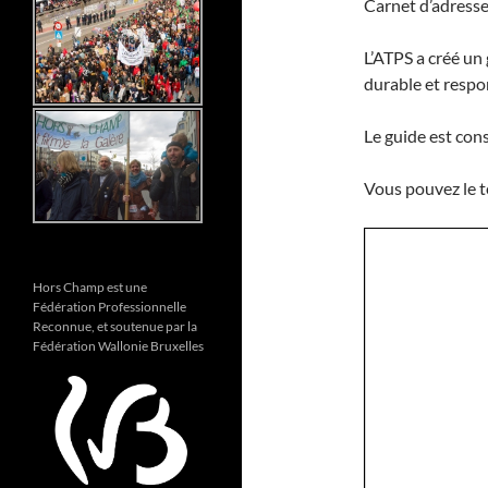
Carnet d’adresse
L’ATPS a créé un
durable et respo
Le guide est cons
Vous pouvez le té
Hors Champ est une
Fédération Professionnelle
Reconnue, et soutenue par la
Fédération Wallonie Bruxelles