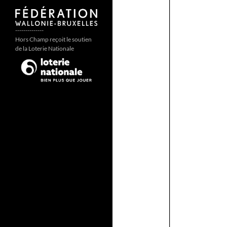
--------------
Hors Champ reçoit le soutien
de la Loterie Nationale