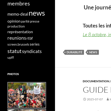
membres
Une journée
news
memo-deal
opinion
parité
presse
Toutes les inf
production
représentation
Le 8 octobre, 
reunions
rtbf
series
screen.brussels
statut
syndicats
DURABILITÉ
NEWS
upff
PHOTOS
DOCUMENTATION
,
GUIDE
2025-07-07