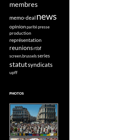
membres
news
memo-deal
opinion
parité
presse
production
représentation
reunions
rtbf
series
screen.brussels
statut
syndicats
upff
PHOTOS