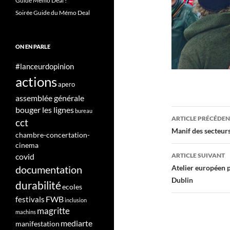
Guide Mémo Deal !
Soirée Guide du Mémo Deal
ON EN PARLE
#lanceurdopinion
actions
apero
assemblée générale
bouger les lignes
Navigati
bureau
ARTICLE PRÉCÉDE
cct
des
Manif des secteur
chambre-concertation-
cinema
articles
covid
ARTICLE SUIVANT
Atelier européen p
documentation
Dublin
durabilité
ecoles
FWB
festivals
inclusion
magritte
machins
mediarte
manifestation