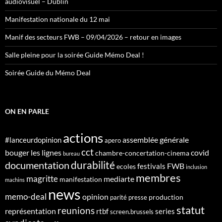
audiovisuel – Dublin
Manifestation nationale du 12 mai
Manif des secteurs FWB – 09/04/2026 – retour en images
Salle pleine pour la soirée Guide Mémo Deal !
Soirée Guide du Mémo Deal
ON EN PARLE
actions
assemblée générale
#lanceurdopinion
apero
cct
bouger les lignes
covid
chambre-concertation-cinema
bureau
durabilité
documentation
FWB
festivals
ecoles
inclusion
membres
magritte
mediarte
manifestation
machins
news
memo-deal
opinion
production
parité
presse
statut
reunions
représentation
rtbf
series
screen.brussels