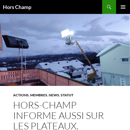
Aller
Recherche
Hors Champ
au
MENU
contenu
PRINCI
ACTIONS
,
MEMBRES
,
NEWS
,
STATUT
HORS-CHAMP
INFORME AUSSI SUR
LES PLATEAUX.