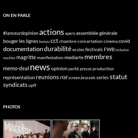
ON EN PARLE
actions
assemblée générale
#lanceurdopinion
apero
cct
bouger les lignes
covid
chambre-concertation-cinema
bureau
durabilité
documentation
FWB
festivals
ecoles
inclusion
membres
magritte
mediarte
manifestation
machins
news
memo-deal
opinion
production
parité
presse
statut
reunions
représentation
rtbf
series
screen.brussels
syndicats
upff
PHOTOS