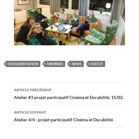
DOCUMENTATION
MEMBRES
NEWS
STATUT
Navigation
ARTICLE PRÉCÉDENT
des
Atelier #3 projet participatif Cinéma et Durabilité, 15/02.
articles
ARTICLE SUIVANT
Atelier 4/4 : projet participatif Cinéma et Durabilité