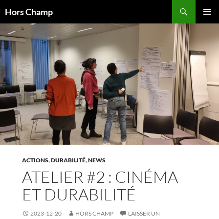
Aller
Recherche
Hors Champ
au
MENU
contenu
PRINCI
ACTIONS
,
DURABILITÉ
,
NEWS
ATELIER #2 : CINÉMA
ET DURABILITÉ
2023-12-20
HORS CHAMP
LAISSER UN