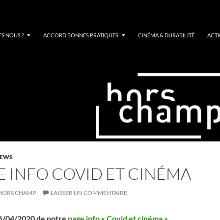
S NOUS ?
ACCORD BONNES PRATIQUES
CINÉMA & DURABILITÉ
ACT
EWS
 INFO COVID ET CINÉMA
HORS CHAMP
LAISSER UN COMMENTAIRE
26/04/2020 de notre
page info « Covid et cinéma »