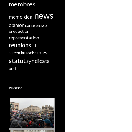
membres
news
memo-deal
opinion
parité
presse
production
représentation
reunions
rtbf
series
screen.brussels
statut
syndicats
upff
PHOTOS