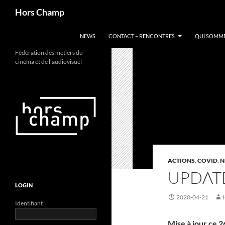
Aller
Recherche
Hors Champ
au
contenu
NEWS
CONTACT – RENCONTRES
QUI SOMME
Fédération des métiers du
cinéma et de l'audiovisuel
ACTIONS
,
COVID
,
N
UPDATE
LOGIN
2020-04-21
Identifiant
Mise à jour ce 