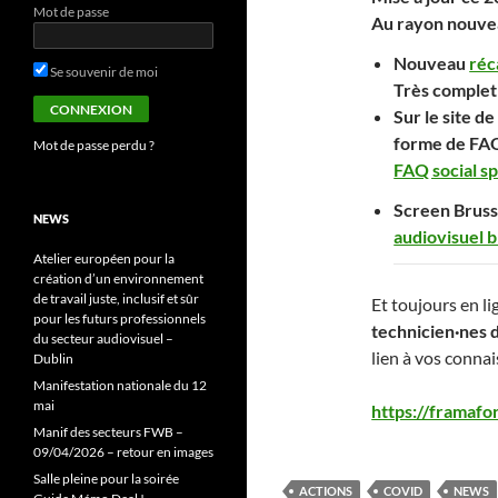
Mot de passe
Au rayon nouvea
Nouveau
réc
Se souvenir de moi
Très complet 
Sur le site d
forme de FAQ.
Mot de passe perdu ?
FAQ social sp
Screen Brusse
NEWS
audiovisuel b
Atelier européen pour la
création d’un environnement
de travail juste, inclusif et sûr
Et toujours en li
pour les futurs professionnels
technicien·nes 
du secteur audiovisuel –
lien à vos connai
Dublin
Manifestation nationale du 12
mai
https://framaf
Manif des secteurs FWB –
09/04/2026 – retour en images
Salle pleine pour la soirée
ACTIONS
COVID
NEWS