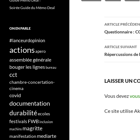
Guide Mémo Deal !
Soirée Guide du Mémo Deal
Navigati
ARTICLE PRÉCÉDE
ON EN PARLE
des
Questionnaire : CO
#lanceurdopinion
articles
ARTICLE SUIVANT
actions
apero
Répercussions de l
assemblée générale
bouger les lignes
bureau
cct
LAISSER UN 
chambre-concertation-
cinema
covid
Vous devez
vous
documentation
Ce site utilise A
durabilité
ecoles
FWB
festivals
inclusion
magritte
machins
mediarte
manifestation