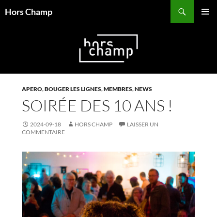
Aller
Recherche
Hors Champ
au
MENU
contenu
PRINCI
APERO
,
BOUGER LES LIGNES
,
MEMBRES
,
NEWS
SOIRÉE DES 10 ANS !
2024-09-18
HORS CHAMP
LAISSER UN
COMMENTAIRE