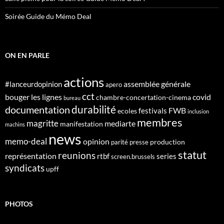
Soirée Guide du Mémo Deal
ON EN PARLE
actions
assemblée générale
#lanceurdopinion
apero
cct
bouger les lignes
covid
chambre-concertation-cinema
bureau
durabilité
documentation
FWB
festivals
ecoles
inclusion
membres
magritte
mediarte
manifestation
machins
news
memo-deal
opinion
production
parité
presse
statut
reunions
représentation
rtbf
series
screen.brussels
syndicats
upff
PHOTOS