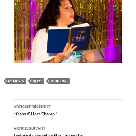
MEMBRES
NEWS
REUNIONS
Navigation
ARTICLE PRÉCÉDENT
des
10 ans d’ Hors Champ !
articles
ARTICLE SUIVANT
Lecture de budget de film / rencontre