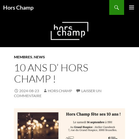
Aller
Recherche
Hors Champ
au
MENU
contenu
PRINCI
MEMBRES
,
NEWS
10 ANS D’ HORS
CHAMP !
2024-08-23
HORS CHAMP
LAISSER UN
COMMENTAIRE