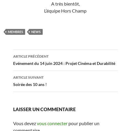
A très bientôt,
L’équipe Hors Champ
MEMBRES
NEWS
Navigation
ARTICLE PRÉCÉDENT
des
Evénement du 14 juin 2024 : Projet Cinéma et Durabilité
articles
ARTICLE SUIVANT
Soirée des 10 ans !
LAISSER UN COMMENTAIRE
Vous devez
vous connecter
pour publier un
commentaire.