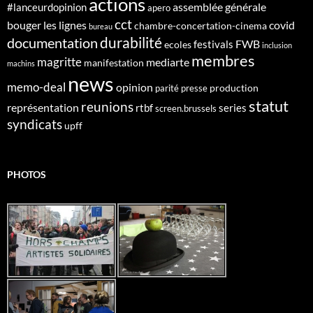
actions
assemblée générale
#lanceurdopinion
apero
cct
bouger les lignes
covid
chambre-concertation-cinema
bureau
durabilité
documentation
FWB
festivals
ecoles
inclusion
membres
magritte
mediarte
manifestation
machins
news
memo-deal
opinion
production
parité
presse
statut
reunions
représentation
rtbf
series
screen.brussels
syndicats
upff
PHOTOS