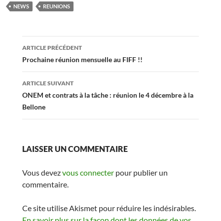
NEWS
REUNIONS
Navigation
ARTICLE PRÉCÉDENT
des
Prochaine réunion mensuelle au FIFF !!
articles
ARTICLE SUIVANT
ONEM et contrats à la tâche : réunion le 4 décembre à la
Bellone
LAISSER UN COMMENTAIRE
Vous devez
vous connecter
pour publier un
commentaire.
Ce site utilise Akismet pour réduire les indésirables.
En savoir plus sur la façon dont les données de vos