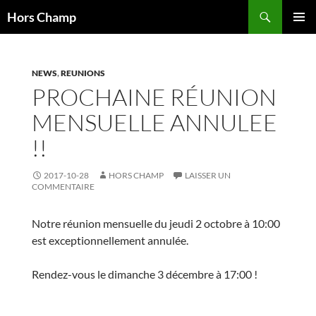
Aller
Recherche
Hors Champ
au
MENU
contenu
PRINCI
NEWS
,
REUNIONS
PROCHAINE RÉUNION
MENSUELLE ANNULEE
!!
2017-10-28
HORS CHAMP
LAISSER UN
COMMENTAIRE
Notre réunion mensuelle du jeudi 2 octobre à 10:00
est exceptionnellement annulée.
Rendez-vous le dimanche 3 décembre à 17:00 !