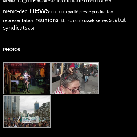
magritte
mediarte
manifestation
machins
news
memo-deal
opinion
production
parité
presse
statut
reunions
représentation
rtbf
series
screen.brussels
syndicats
upff
PHOTOS