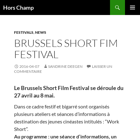
Aller
Recherche
Hors Champ
au
MENU
contenu
PRINCI
FESTIVALS
,
NEWS
BRUSSELS SHORT FIM
FESTIVAL
2016-04-07
SANDRINE DEEGEN
LAISSER UN
COMMENTAIRE
Le Brussels Short Film Festival se déroule du
27 avril au 8 mai.
Dans ce cadre festif et bigarré sont organisés
plusieurs ateliers et séances d’informations à
destination des jeunes cinéastes intitulés : “Work
Short”.
Au programme : u
ne séance d’informations, un