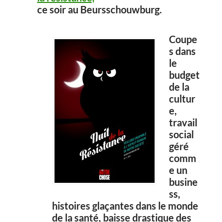
ce soir au Beursschouwburg.
Coupe
s dans
le
budget
de la
cultur
e,
travail
social
géré
comm
e un
busine
ss,
histoires glaçantes dans le monde
de la santé, baisse drastique des