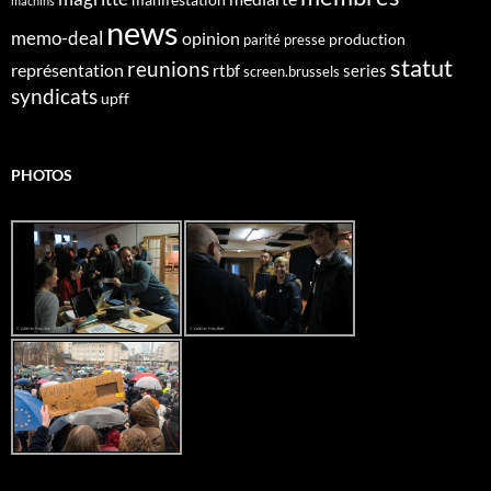
machins
news
memo-deal
opinion
production
parité
presse
statut
reunions
représentation
rtbf
series
screen.brussels
syndicats
upff
PHOTOS