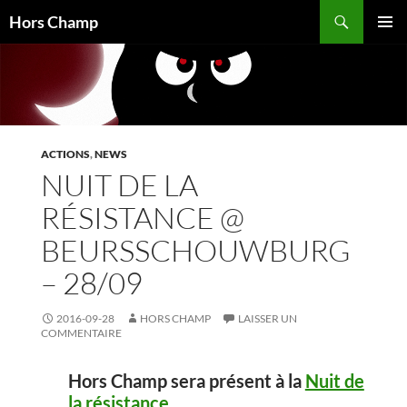
Aller
Recherche
Hors Champ
au
MENU
contenu
PRINCI
ACTIONS
,
NEWS
NUIT DE LA
RÉSISTANCE @
BEURSSCHOUWBURG
– 28/09
2016-09-28
HORS CHAMP
LAISSER UN
COMMENTAIRE
Hors Champ
sera présent à
la
Nuit de
la résistance,