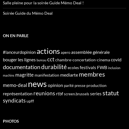
Salle pleine pour la soirée Guide Mémo Deal !
Soirée Guide du Mémo Deal
ON EN PARLE
actions
assemblée générale
#lanceurdopinion
apero
cct
bouger les lignes
covid
chambre-concertation-cinema
bureau
durabilité
documentation
FWB
festivals
ecoles
inclusion
membres
magritte
mediarte
manifestation
machins
news
memo-deal
opinion
production
parité
presse
statut
reunions
représentation
rtbf
series
screen.brussels
syndicats
upff
PHOTOS