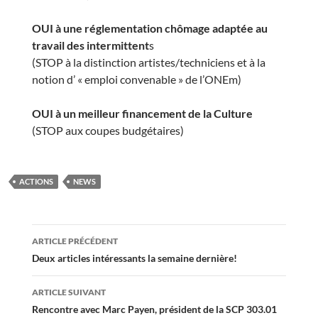
OUI à une réglementation chômage adaptée au
travail des intermittent
s
(STOP à la distinction artistes/techniciens et à la
notion d’ « emploi convenable » de l’ONEm)
OUI à un meilleur financement de la Culture
(STOP aux coupes budgétaires)
ACTIONS
NEWS
Navigation
ARTICLE PRÉCÉDENT
des
Deux articles intéressants la semaine dernière!
articles
ARTICLE SUIVANT
Rencontre avec Marc Payen, président de la SCP 303.01