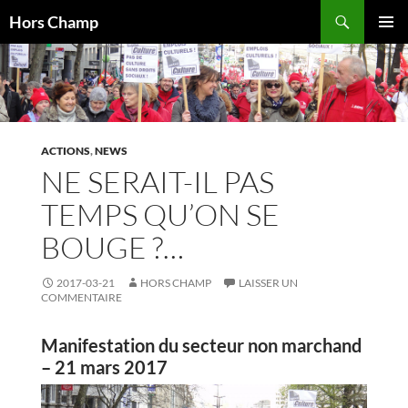
Aller
Recherche
Hors Champ
au
MENU
contenu
PRINCI
ACTIONS
,
NEWS
NE SERAIT-IL PAS
TEMPS QU’ON SE
BOUGE ?…
2017-03-21
HORS CHAMP
LAISSER UN
COMMENTAIRE
Manifestation du secteur non marchand
– 21 mars 2017