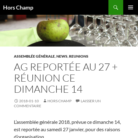
Aller
Recherche
Hors Champ
au
MENU
contenu
PRINCI
ASSEMBLÉE GÉNÉRALE
,
NEWS
,
REUNIONS
AG REPORTÉE AU 27 +
RÉUNION CE
DIMANCHE 14
2018-01-10
HORS CHAMP
LAISSER UN
COMMENTAIRE
L’assemblée générale 2018, prévue ce dimanche 14,
est reportée au samedi 27 janvier, pour des raisons
d’organisation.