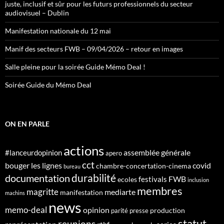
juste, inclusif et sûr pour les futurs professionnels du secteur
audiovisuel – Dublin
Manifestation nationale du 12 mai
Manif des secteurs FWB – 09/04/2026 – retour en images
Salle pleine pour la soirée Guide Mémo Deal !
Soirée Guide du Mémo Deal
ON EN PARLE
actions
assemblée générale
#lanceurdopinion
apero
cct
bouger les lignes
covid
chambre-concertation-cinema
bureau
durabilité
documentation
FWB
festivals
ecoles
inclusion
membres
magritte
mediarte
manifestation
machins
news
memo-deal
opinion
production
parité
presse
statut
reunions