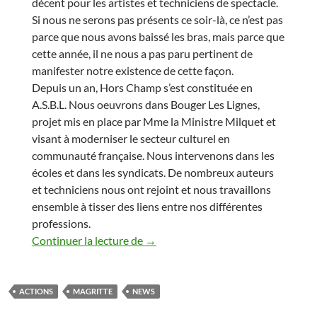
décent pour les artistes et techniciens de spectacle.
Si nous ne serons pas présents ce soir-là, ce n’est pas
parce que nous avons baissé les bras, mais parce que
cette année, il ne nous a pas paru pertinent de
manifester notre existence de cette façon.
Depuis un an, Hors Champ s’est constituée en
A.S.B.L. Nous oeuvrons dans Bouger Les Lignes,
projet mis en place par Mme la Ministre Milquet et
visant à moderniser le secteur culturel en
communauté française. Nous intervenons dans les
écoles et dans les syndicats. De nombreux auteurs
et techniciens nous ont rejoint et nous travaillons
ensemble à tisser des liens entre nos différentes
professions.
Lettre aux nommés des Magritte 2
Continuer la lecture de
→
ACTIONS
MAGRITTE
NEWS