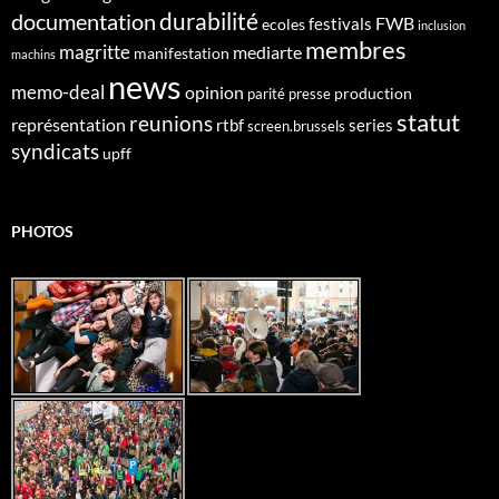
durabilité
documentation
FWB
festivals
ecoles
inclusion
membres
magritte
mediarte
manifestation
machins
news
memo-deal
opinion
production
parité
presse
statut
reunions
représentation
rtbf
series
screen.brussels
syndicats
upff
PHOTOS