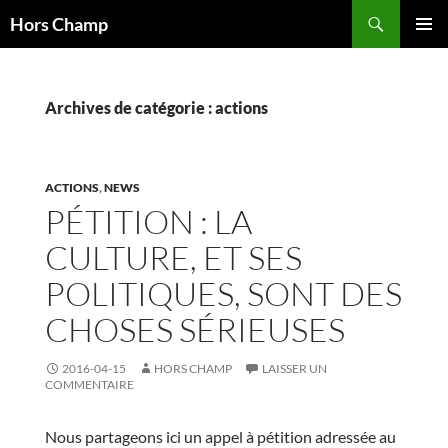
Aller
Recherche
Hors Champ
au
MENU
contenu
PRINCI
Archives de catégorie : actions
ACTIONS
,
NEWS
PÉTITION : LA
CULTURE, ET SES
POLITIQUES, SONT DES
CHOSES SÉRIEUSES
2016-04-15
HORS CHAMP
LAISSER UN
COMMENTAIRE
Nous partageons ici un appel à pétition adressée au